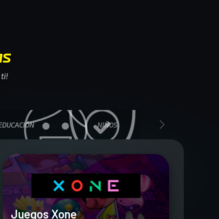
as
ti!
EDUCACIÓN
NIÑOS
SEGURIDAD
Juegos Xone