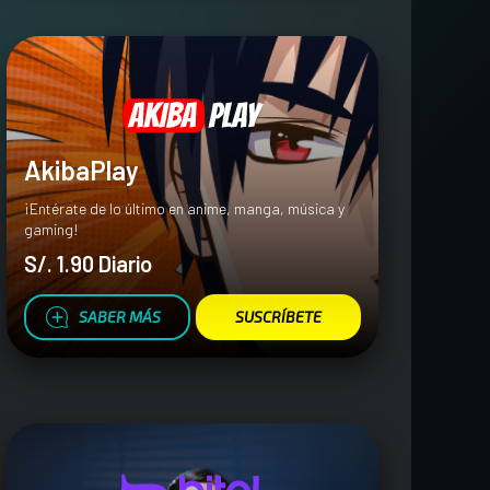
AkibaPlay
¡Entérate de lo último en anime, manga, música y
gaming!
S/. 1.90 Diario
SABER MÁS
SUSCRÍBETE