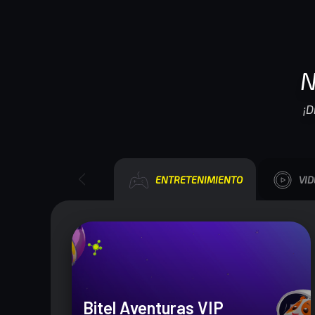
N
¡D
ENTRETENIMIENTO
VI
Bitel Aventuras VIP