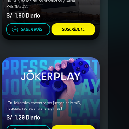
ÚNICO y válido de los productos y GANA
PREMIAZOS.
S/. 1.80 Diario
SABER MÁS
SUSCRÍBETE
¡En Jokerplay encontrarás juegos en html5,
noticias, reviews, trailers y más!
S/. 1.29 Diario