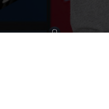
Conoce los beneficios
de estar suscrito a
nuestro servicio
Descubre experiencias únicas con los beneficios que tenemos para
ti.